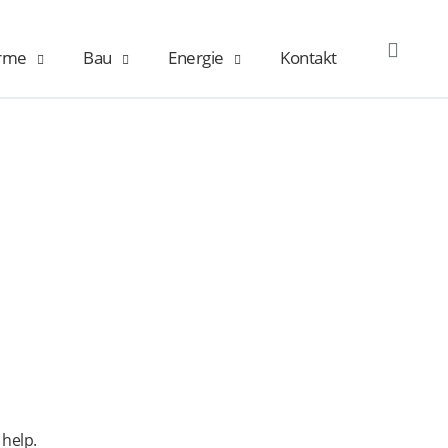
rme
Bau
Energie
Kontakt
OPEN
SEAR
 help.