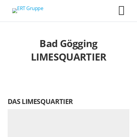
Skip
ERT Gruppe
to
M
content
Bad Gögging
LIMESQUARTIER
DAS LIMESQUARTIER