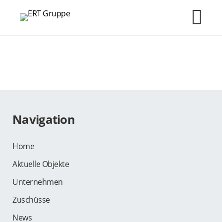
Skip
ERT Gruppe
to
M
content
Navigation
Home
Aktuelle Objekte
Unternehmen
Zuschüsse
News